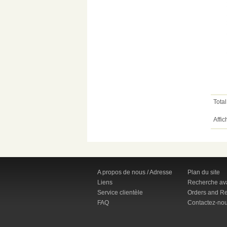
Total
Affic
A propos de nous / Adresse
Plan du site
Liens
Recherche av
Service clientèle
Orders and Re
FAQ
Contactez-no