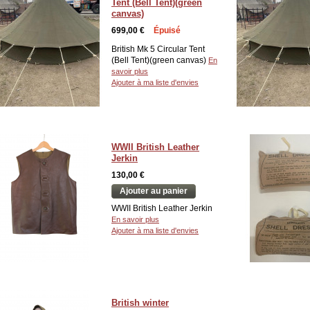
Tent (Bell Tent)(green
canvas)
699,00 €
Épuisé
British Mk 5 Circular Tent
(Bell Tent)(green canvas)
En
savoir plus
Ajouter à ma liste d'envies
WWII British Leather
Jerkin
130,00 €
Ajouter au panier
WWII British Leather Jerkin
En savoir plus
Ajouter à ma liste d'envies
British winter