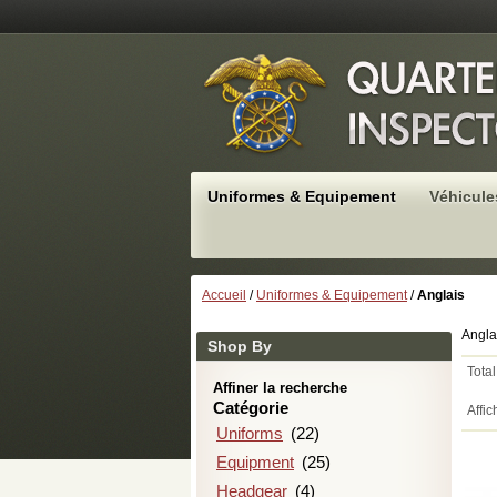
Uniformes & Equipement
Véhicule
Accueil
/
Uniformes & Equipement
/
Anglais
Angla
Shop By
Total
Affiner la recherche
Catégorie
Affic
Uniforms
(22)
Equipment
(25)
Headgear
(4)