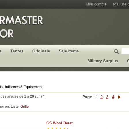
Mon compte
Ma liste 
s
Tentes
Originale
Sale Items
Military Surplus
G
is Uniformes & Equipement
 des articles de
1
à
20
sur
74
Page :
1
2
3
4
her en:
Liste
Grille
GS Wool Beret