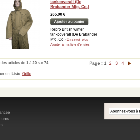
tankcoverall (De
Brabander Mfg. Co.)
265,00 €
Ajouter au panier
Repro British winter
tankcoverall (De Brabander
Mfg. Co.)
En savoir plus
Ajouter à ma liste d'envies
 des articles de
1
à
20
sur
74
Page :
1
2
3
4
her en:
Liste
Grille
ancée
turns
us