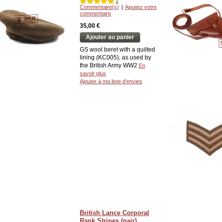
1
Commentaire(s)
|
Ajoutez votre
commentaire
35,00 €
Ajouter au panier
GS wool beret with a quilted
lining (KC005), as used by
the British Army WW2
En
savoir plus
Ajouter à ma liste d'envies
British Lance Corporal
Rank Stripes (pair)