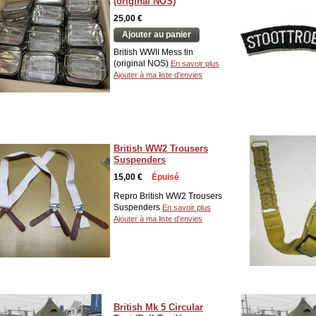
(original NOS)
25,00 €
Ajouter au panier
British WWII Mess tin
(original NOS)
En savoir plus
Ajouter à ma liste d'envies
British WW2 Trousers
Suspenders
15,00 €
Épuisé
Repro British WW2 Trousers
Suspenders
En savoir plus
Ajouter à ma liste d'envies
British Mk 5 Circular