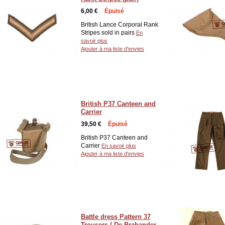
6,00 €
Épuisé
British Lance Corporal Rank
Stripes sold in pairs
En
savoir plus
Ajouter à ma liste d'envies
British P37 Canteen and
Carrier
39,50 €
Épuisé
British P37 Canteen and
Carrier
En savoir plus
Ajouter à ma liste d'envies
Battle dress Pattern 37
Trousers ( De Brabander