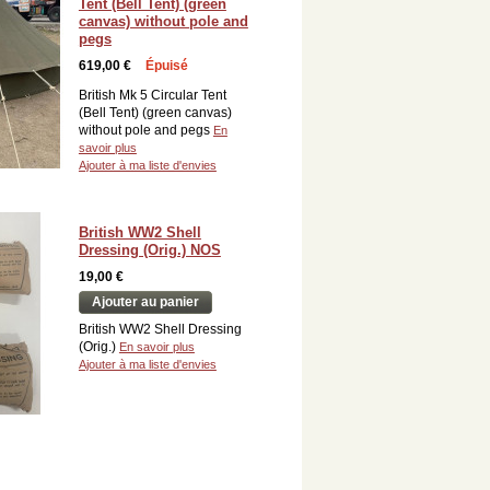
Tent (Bell Tent) (green
canvas) without pole and
pegs
619,00 €
Épuisé
British Mk 5 Circular Tent
(Bell Tent) (green canvas)
without pole and pegs
En
savoir plus
Ajouter à ma liste d'envies
British WW2 Shell
Dressing (Orig.) NOS
19,00 €
Ajouter au panier
British WW2 Shell Dressing
(Orig.)
En savoir plus
Ajouter à ma liste d'envies