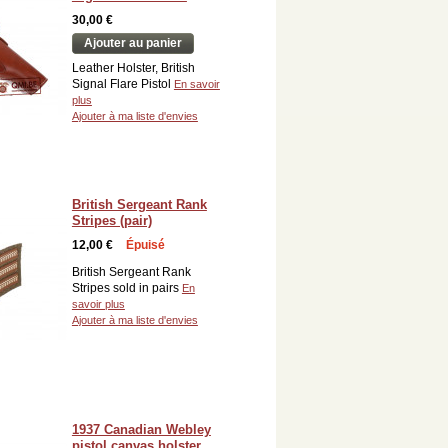
30,00 €
Ajouter au panier
Leather Holster, British
Signal Flare Pistol
En savoir
plus
Ajouter à ma liste d'envies
British Sergeant Rank
Stripes (pair)
12,00 €
Épuisé
British Sergeant Rank
Stripes sold in pairs
En
savoir plus
Ajouter à ma liste d'envies
1937 Canadian Webley
pistol canvas holster