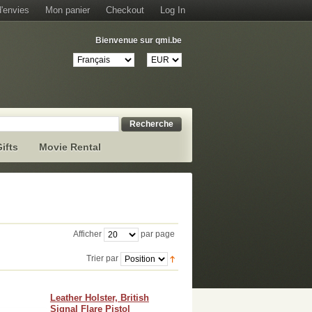
d'envies
Mon panier
Checkout
Log In
Bienvenue sur qmi.be
Recherche
ifts
Movie Rental
Afficher
par page
Trier par
Leather Holster, British
Signal Flare Pistol