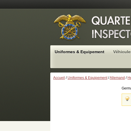
Uniformes & Equipement
Véhicule
Accueil
/
Uniformes & Equipement
/
Allemand
/
H
Germa