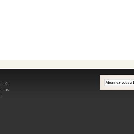
ancée
turns
us