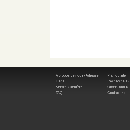
A propos de nous / Adresse
Plan du site
Liens
Recherche av
Service clientèle
Orders and Re
FAQ
Contactez-no