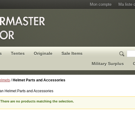
Mon compte
Ma liste 
s
Tentes
Originale
Sale Items
Military Surplus
G
elmets
/
Helmet Parts and Accessories
n Helmet Parts and Accessories
There are no products matching the selection.