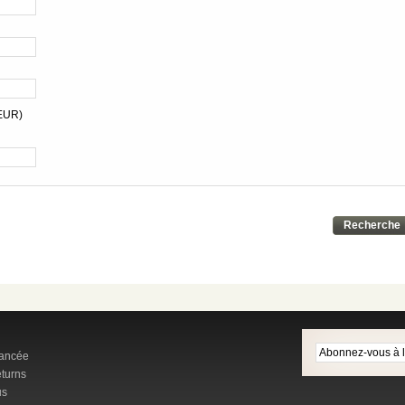
EUR)
Recherche
ancée
turns
us