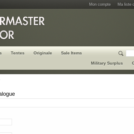
Mon compte
Ma liste 
s
Tentes
Originale
Sale Items
Military Surplus
G
e
alogue