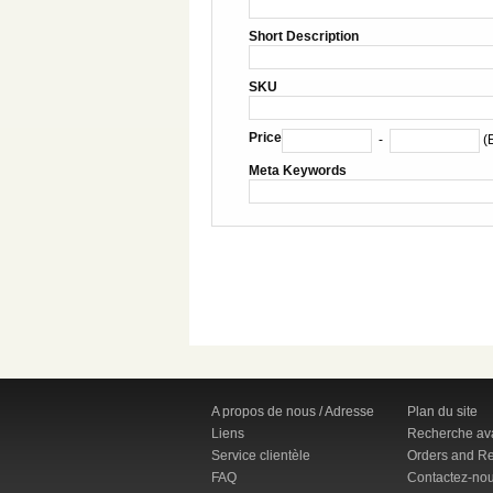
Short Description
SKU
Price
-
(
Meta Keywords
A propos de nous / Adresse
Plan du site
Liens
Recherche av
Service clientèle
Orders and Re
FAQ
Contactez-no