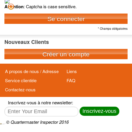
Attention
: Captcha is case sensitive.
Se connecter
* Champs obligatoires
Nouveaux Clients
Créer un compte
A propos de nous / Adresse
Liens
Service clientèle
FAQ
Contactez-nous
Inscrivez-vous à notre newsletter:
Inscrivez-vous
© Quartermaster Inspector 2016