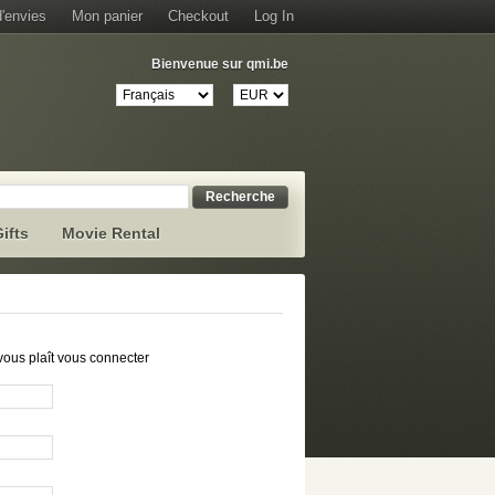
d'envies
Mon panier
Checkout
Log In
Bienvenue sur qmi.be
Recherche
ifts
Movie Rental
vous plaît vous connecter