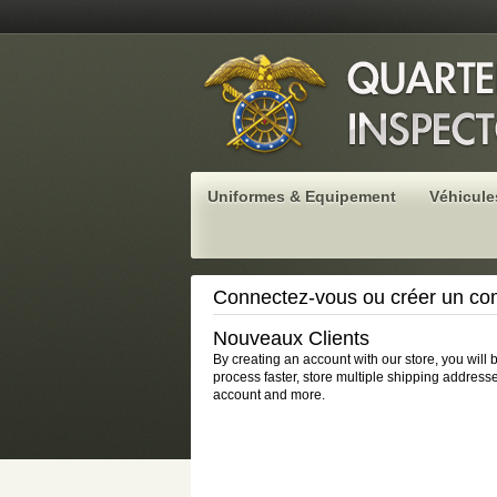
Uniformes & Equipement
Véhicule
Connectez-vous ou créer un co
Nouveaux Clients
By creating an account with our store, you will
process faster, store multiple shipping addresse
account and more.