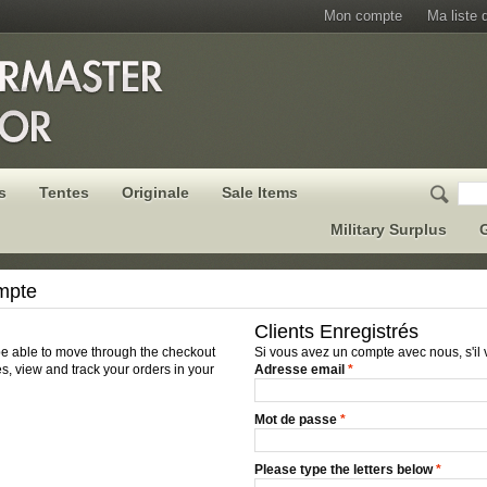
Mon compte
Ma liste 
s
Tentes
Originale
Sale Items
Military Surplus
G
mpte
Clients Enregistrés
 be able to move through the checkout
Si vous avez un compte avec nous, s'il 
s, view and track your orders in your
Adresse email
*
Mot de passe
*
Please type the letters below
*