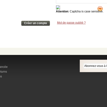
Attention
: Captcha is case sensitive.
Mot de passe oublié ?
Créer un compte
ancée
turns
us