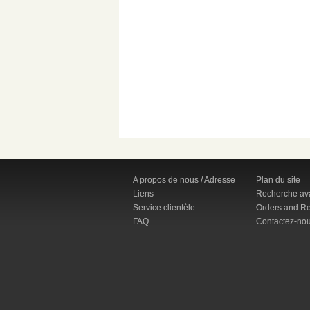
A propos de nous / Adresse
Plan du site
Liens
Recherche av
Service clientèle
Orders and Re
FAQ
Contactez-no