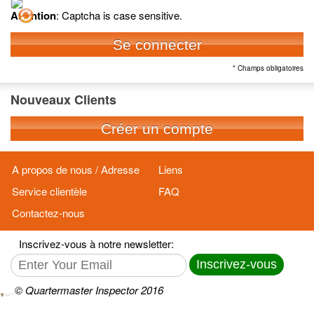
Attention
: Captcha is case sensitive.
Se connecter
* Champs obligatoires
Nouveaux Clients
Créer un compte
A propos de nous / Adresse
Liens
Service clientèle
FAQ
Contactez-nous
Inscrivez-vous à notre newsletter:
Inscrivez-vous
© Quartermaster Inspector 2016