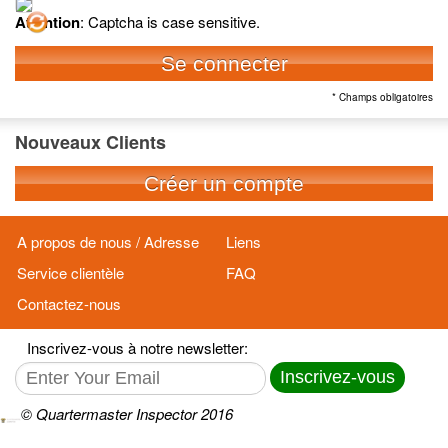
Attention
: Captcha is case sensitive.
Se connecter
* Champs obligatoires
Nouveaux Clients
Créer un compte
A propos de nous / Adresse
Liens
Service clientèle
FAQ
Contactez-nous
Inscrivez-vous à notre newsletter:
Inscrivez-vous
© Quartermaster Inspector 2016