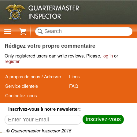
Cart
Rédigez votre propre commentaire
Only registered users can write reviews. Please,
log in
or
register
A propos de nous / Adresse
Liens
Service clientèle
FAQ
Contactez-nous
Inscrivez-vous à notre newsletter:
Inscrivez-vous
© Quartermaster Inspector 2016