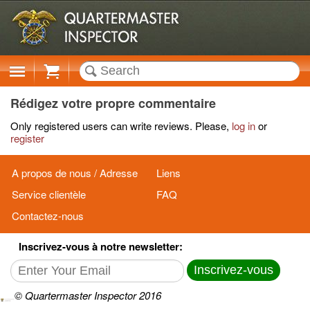
Cart
Rédigez votre propre commentaire
Only registered users can write reviews. Please,
log in
or
register
A propos de nous / Adresse
Liens
Service clientèle
FAQ
Contactez-nous
Inscrivez-vous à notre newsletter:
Inscrivez-vous
© Quartermaster Inspector 2016