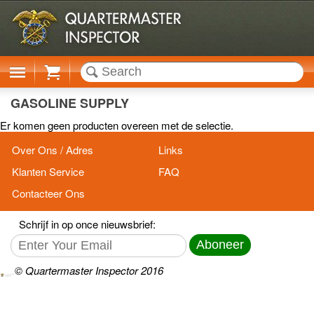
Cart
GASOLINE SUPPLY
Er komen geen producten overeen met de selectie.
Over Ons / Adres
Links
Klanten Service
FAQ
Contacteer Ons
Schrijf in op once nieuwsbrief:
Aboneer
© Quartermaster Inspector 2016