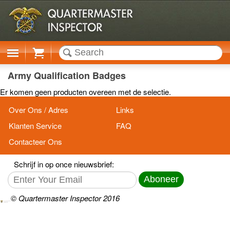
Cart
Army Qualification Badges
Er komen geen producten overeen met de selectie.
Over Ons / Adres
Links
Klanten Service
FAQ
Contacteer Ons
Schrijf in op once nieuwsbrief:
Aboneer
© Quartermaster Inspector 2016