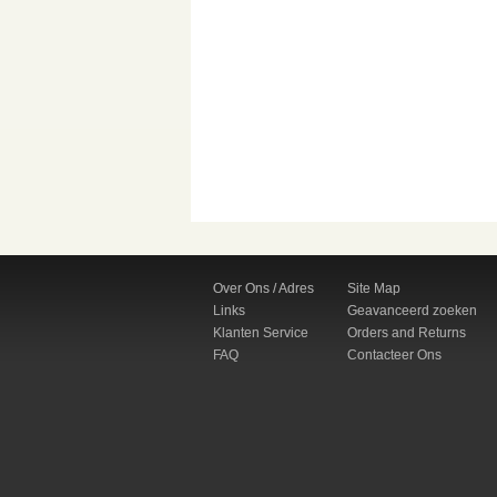
Over Ons / Adres
Site Map
Links
Geavanceerd zoeken
Klanten Service
Orders and Returns
FAQ
Contacteer Ons