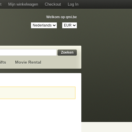
t
Mijn winkelwagen
Checkout
Log In
Welkom op qmi.be
Zoeken
ifts
Movie Rental