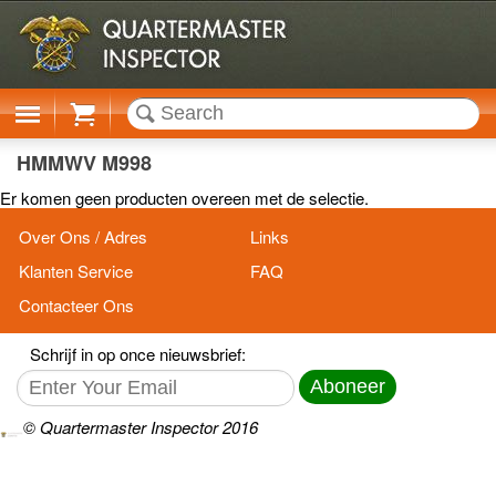
Cart
HMMWV M998
Er komen geen producten overeen met de selectie.
Over Ons / Adres
Links
Klanten Service
FAQ
Contacteer Ons
Schrijf in op once nieuwsbrief:
Aboneer
© Quartermaster Inspector 2016