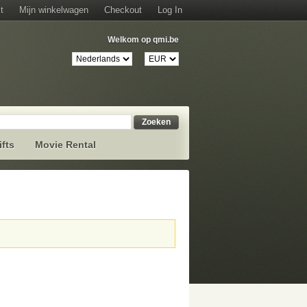
t
Mijn winkelwagen
Checkout
Log In
Welkom op qmi.be
Zoeken
ifts
Movie Rental