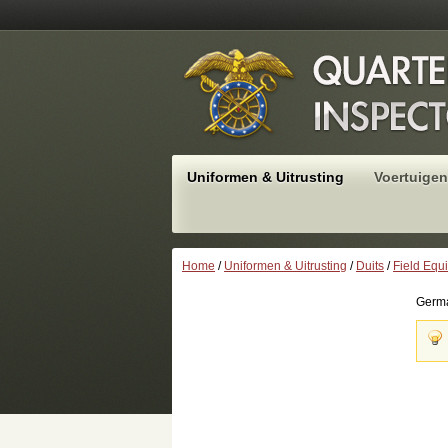
Uniformen & Uitrusting
Voertuigen
Home
/
Uniformen & Uitrusting
/
Duits
/
Field Equ
Germa