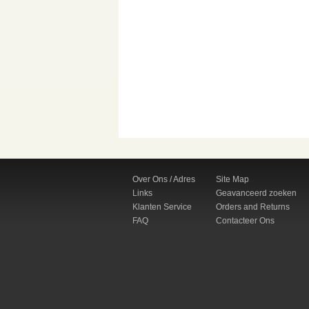
Over Ons / Adres
Site Map
Links
Geavanceerd zoeken
Klanten Service
Orders and Returns
FAQ
Contacteer Ons