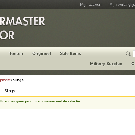
Mijn account
Mijn verlanglijs
Tenten
Origineel
Sale Items
Military Surplus
G
ipment
/
Slings
n Slings
Er komen geen producten overeen met de selectie.