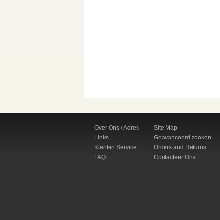
Over Ons / Adres
Site Map
Links
Geavanceerd zoeken
Klanten Service
Orders and Returns
FAQ
Contacteer Ons