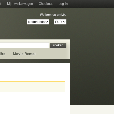
t
Mijn winkelwagen
Checkout
Log In
Welkom op qmi.be
Zoeken
ifts
Movie Rental