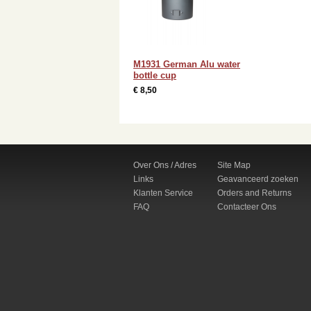
M1931 German Alu water
bottle cup
€ 8,50
Over Ons / Adres
Site Map
Links
Geavanceerd zoeken
Klanten Service
Orders and Returns
FAQ
Contacteer Ons