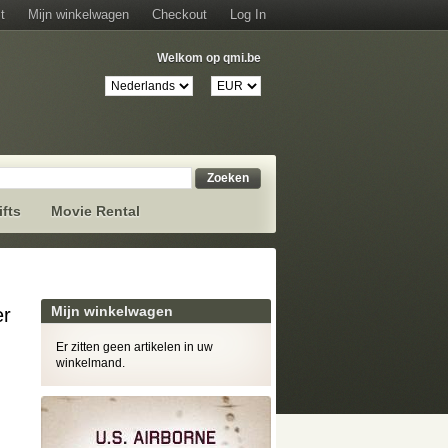
t
Mijn winkelwagen
Checkout
Log In
Welkom op qmi.be
Zoeken
ifts
Movie Rental
Mijn winkelwagen
er
Er zitten geen artikelen in uw
winkelmand.