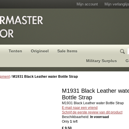
Mijn account
Mijn verlanglijs
Tenten
Origineel
Sale Items
Military Surplus
G
ipment
/
M1931 Black Leather water Bottle Strap
M1931 Black Leather wat
Bottle Strap
M1931 Black Leather water Bottle Strap
E-mail naar een vriend
Schrijf de eerste review van dit product
Beschikbaarheid:
In voorraad
Only
1
left
€ 9,50