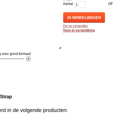
Aantal
OF
IN WINKELWAGEN
Zet op verlanglijst
Toon in vergelijking
 voor groot formaat
 Strap
erd in de volgende producten: