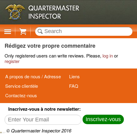
Cart
Rédigez votre propre commentaire
Only registered users can write reviews. Please,
log in
or
register
A propos de nous / Adresse
Liens
Service clientèle
FAQ
Contactez-nous
Inscrivez-vous à notre newsletter:
Inscrivez-vous
© Quartermaster Inspector 2016